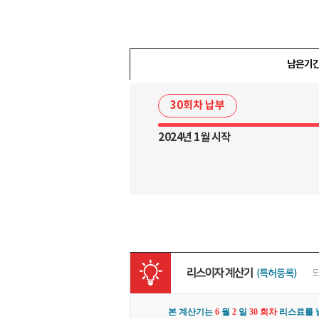
남은기
30회차 납부
2024년 1월 시작
본 계산기는
6
월
2
일
30 회차
리스료를 