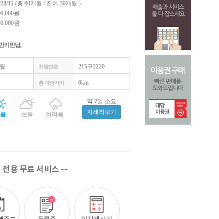
028/12 (총 60개월 / 잔여 30개월 )
00,000원
40,000원
 만기반납,
2월
215구2220
차량번호
0km
총 약정거리
약
7
일 소요
자세히보기
음
보통
어려움