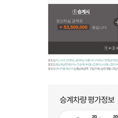
정산하실 금액은
+ 53,500,000
원입니다.
참조 1)
리스 사가 고지하는 금리와는 다릅니다. (이유는? 현재 남아
참조 2 )
총납부금액 계산식 = ①승계시비용 ± ②총 리스 비용 ± ③인
참조 3 )
연이자율 계산식
= [ (총납부금액 - 구입가격) / 남은개월 / 구입가격 
20
2
/30