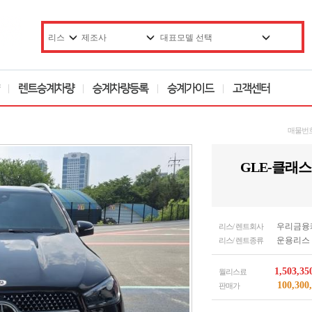
매물번
GLE-클래스 
우리금융캐피
리스/ 렌트회사
운용리스
리스/ 렌트종류
1,503,3
월리스료
100,300
판매가