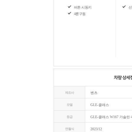
버튼 시동키
선
4륜구동
제조사
벤츠
모델
GLE-클래스
등급
GLE-클래스 W167 가솔린 4
연월식
2023/12