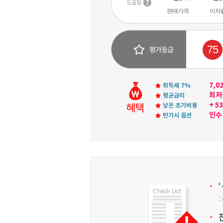
판매가격
이자
75
7,0
취득세 7%
최저
평균금리
+ 5
낮은 초기비용
인수 
만기시 옵션