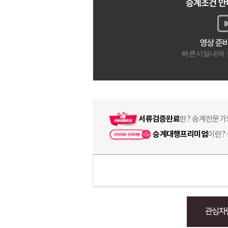
서류검증완료
란? 승계전문가
승계대행프리미엄
이란?