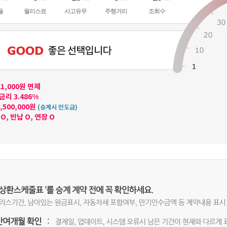
율
월리스료
사고유무
주행거리
조회수
21,000원 면제
금리 3.486%
3,500,000원
(승계시 인도금)
O, 반납 O, 연장 O