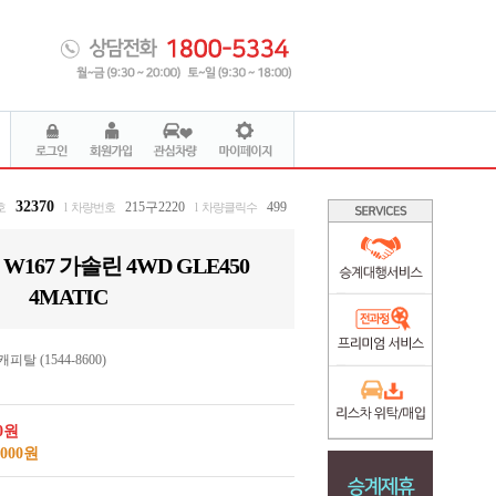
32370
215구2220
499
호
l 차량번호
l 차량클릭수
W167 가솔린 4WD GLE450
4MATIC
탈 (1544-8600)
50원
,000원