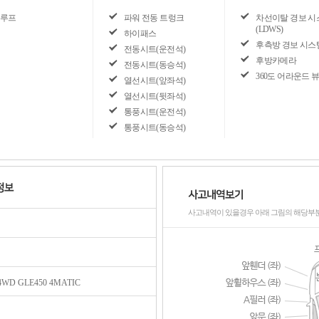
루프
파워 전동 트렁크
차선이탈 경보 시
(LDWS)
하이패스
후측방 경보 시스
전동시트(운전석)
후방카메라
전동시트(동승석)
360도 어라운드 
열선시트(앞좌석)
열선시트(뒷좌석)
통풍시트(운전석)
통풍시트(동승석)
사고내역이 있을경우 아래 그림의 해당부
WD GLE450 4MATIC