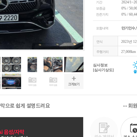
2024/1~2
기간
0% / 50,0
보증금
0% / 60,4
잔존가치
만기인수,
포함내역
2023년 1
연식
27,008km
주행거리
심사정보
[심사기상도]
좋