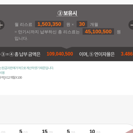
1,503,350
30
월 리스료
원 ×
개월
45,100,500
= 만기시까지 납부하신 총 리스료는
원
입니다.
109,040,500
3.48
있는 원금과 판매가격으로 계산하였기 때문입니다.
수비용
] X 12개월 X 100
0
5
15
5
10
/20
/10
/20
/10
/10