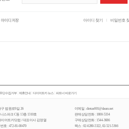
아이디 찾기
비밀번호 
아이디 저장
l
|
|
|
 무단수집거부
제휴안내
다이어트카 뉴스
파트너 바로가기
구 법원로9길 26
이메일 : dietcar001@daum.net
스파크 C동 13층 1310호
판매상담전화 : 1800-5334
다이어트카닷컴 / 대표이사 김영열
구매상담전화 : 1544-3686
: 472-81-00470
팩스 : 02-6280-5322, 02-521-5366