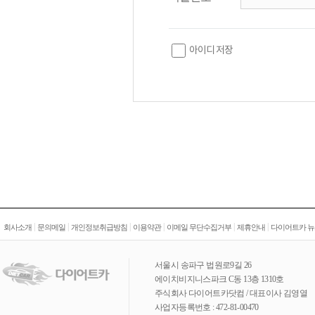
아이디 저장
|
|
|
|
|
|
회사소개
문의메일
개인정보취급방침
이용약관
이메일 무단수집거부
제휴안내
다이어트카 뉴
서울시 송파구 법원로9길 26
에이치비지니스파크 C동 13층 1310호
주식회사 다이어트카닷컴 / 대표이사 김영열
사업자등록번호 : 472-81-00470